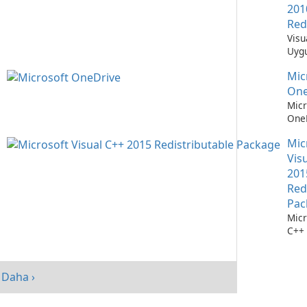
201
Red
Visu
Uygu
Çalı
Mic
Teme
One
Micr
OneD
Dos
Mic
Yöne
Kola
Vis
201
Red
Pac
Micr
C++ 
Dağı
Pake
perf
Daha ›
artır