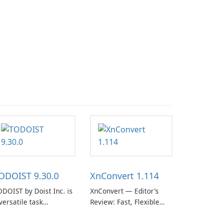
ODOIST 9.30.0
XnConvert 1.114
DOIST by Doist Inc. is
XnConvert — Editor’s
versatile task
Review: Fast, Flexible
anagement tool
Batch Image Converter