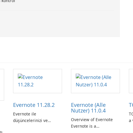
 kontrol
Evernote 11.28.2
Evernote (Alle
T
Nutzer) 11.0.4
Evernote ile
TO
Overview of Evernote
düşüncelerinizi ve
a 
Evernote is a
fikirlerinizi düzenleyin.
m
R:
comprehensive note-