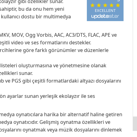
olayzır gibi özellikler sunar.
sahiptir, bu da onu hem yeni
EXCELLENT
n kullanıcı dostu bir multimedya
 MKV, MOV, Ogg Vorbis, AAC, AC3/DTS, FLAC, APE ve
itli video ve ses formatlarını destekler.
rcihlerine göre farklı görünümler ve düzenlerle
 listeleri oluşturmasına ve yönetmesine olanak
ellikleri sunar.
 ve PGS gibi çeşitli formatlardaki altyazı dosyalarını
lı ön ayarlar sunan yerleşik ekolayzır ile ses
edya oynatıcılara harika bir alternatif haline getiren
imedya oynatıcıdır. Gelişmiş oynatma özellikleri ve
osyalarını oynatmak veya müzik dosyalarını dinlemek