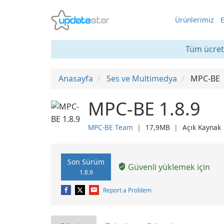
Ürünlerimiz
E
Tüm ücrets
Anasayfa
Ses ve Multimedya
MPC-BE
MPC-BE 1.8.9
MPC-BE Team
❘
17,9MB
❘
Açık Kaynak
Son Sürüm
Güvenli yüklemek için
1.8.9
Report a Problem