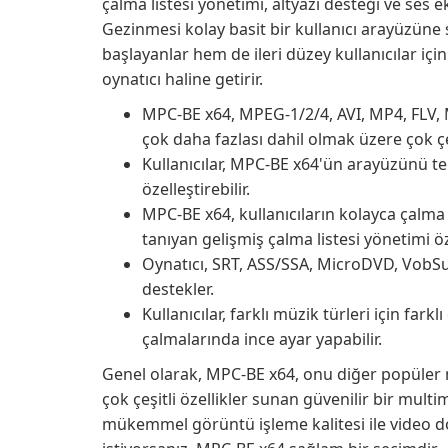
çalma listesi yönetimi, altyazı desteği ve ses ek
Gezinmesi kolay basit bir kullanıcı arayüzüne 
başlayanlar hem de ileri düzey kullanıcılar içi
oynatıcı haline getirir.
MPC-BE x64, MPEG-1/2/4, AVI, MP4, FLV,
çok daha fazlası dahil olmak üzere çok çeş
Kullanıcılar, MPC-BE x64'ün arayüzünü te
özelleştirebilir.
MPC-BE x64, kullanıcıların kolayca çalma
tanıyan gelişmiş çalma listesi yönetimi öz
Oynatıcı, SRT, ASS/SSA, MicroDVD, VobSub
destekler.
Kullanıcılar, farklı müzik türleri için fark
çalmalarında ince ayar yapabilir.
Genel olarak, MPC-BE x64, onu diğer popüler m
çok çeşitli özellikler sunan güvenilir bir mult
mükemmel görüntü işleme kalitesi ile video d