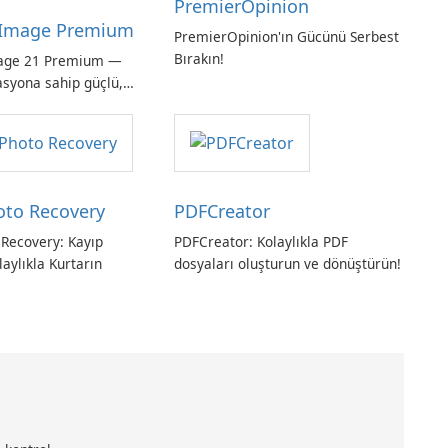
PremierOpinion
Image Premium
PremierOpinion'ın Gücünü Serbest
Bırakın!
age 21 Premium —
asyona sahip güçlü,
ı tam sistem
hoto Recovery
PDFCreator
 Recovery: Kayıp
PDFCreator: Kolaylıkla PDF
laylıkla Kurtarın
dosyaları oluşturun ve dönüştürün!