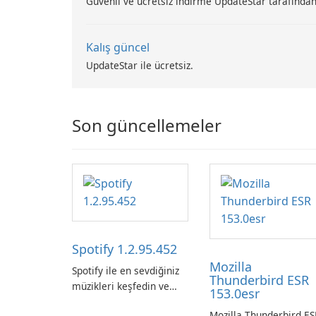
Güvenli ve ücretsiz indirme UpdateStar tarafından
Kalış güncel
UpdateStar ile ücretsiz.
Son güncellemeler
Spotify 1.2.95.452
Mozilla
Spotify ile en sevdiğiniz
Thunderbird ESR
müzikleri keşfedin ve
153.0esr
yayınlayın.
Mozilla Thunderbird ES