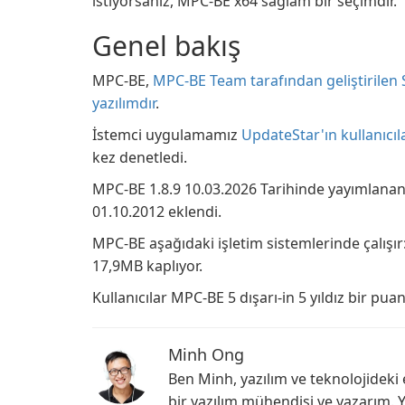
istiyorsanız, MPC-BE x64 sağlam bir seçimdir.
Genel bakış
MPC-BE,
MPC-BE Team tarafından geliştirilen
yazılımdır
.
İstemci uygulamamız
UpdateStar'ın kullanıcıl
kez denetledi.
MPC-BE 1.8.9 10.03.2026 Tarihinde yayımlanan,
01.10.2012 eklendi.
MPC-BE aşağıdaki işletim sistemlerinde çalış
17,9MB kaplıyor.
Kullanıcılar MPC-BE 5 dışarı-in 5 yıldız bir puan
Minh Ong
Ben Minh, yazılım ve teknolojideki
bir yazılım mühendisi ve yazarım. 