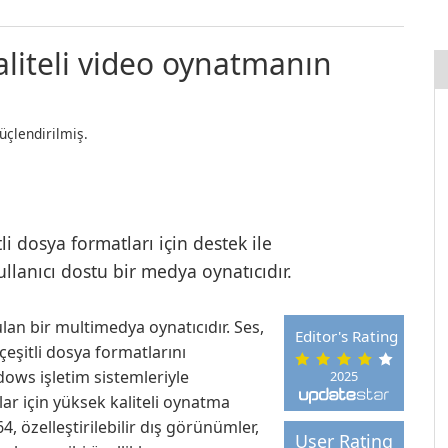
aliteli video oynatmanın
üçlendirilmiş.
li dosya formatları için destek ile
llanıcı dostu bir medya oynatıcıdır.
an bir multimedya oynatıcıdır. Ses,
Editor's Rating
eşitli dosya formatlarını
dows işletim sistemleriyle
2025
lar için yüksek kaliteli oynatma
, özelleştirilebilir dış görünümler,
User Rating